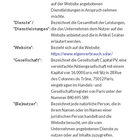
auf der Website angebotenen
Dienstleistungen in Anspruch nehmen
möchte.
“Dienste” /
Bezeichnet die Gesamtheit der Leistungen,
“Dienstleistungen”:
die das Unternehmen dem Nutzer auf der
Website anbietet und die in Artikel 5 näher
erläutert werden.
“Website”:
Bezieht sich auf die Website:
https://www.eigenverbrauch.solar/
“Gesellschaft”:
Bezeichnet die Gesellschaft Capital PV, eine
vereinfachte Aktiengesellschaft mit einem
Kapital von 16.000 Euro, mit Sitz in 28 Rue
des Colonnes du Trône, 75012 Paris,
eingetragen im Handels- und
Gesellschaftsregister von Paris unter der
Nummer 840 695 589.
“(Be)nutzer”:
Bezeichnet jede natürliche Person, die in
ihrem Namen oder im Namen einer
juristischen Person handelt und die
Website besucht, um die vom
Unternehmen angebotenen Dienste zu
nutzen oder auf Inhalte zuzugreifen.