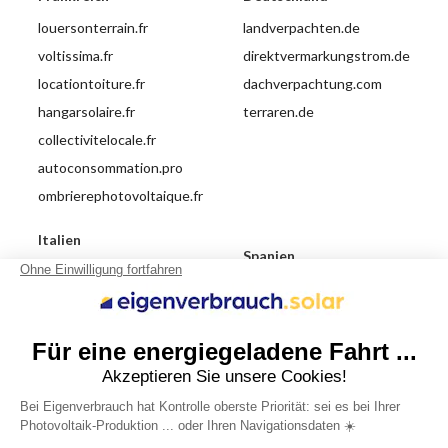
louersonterrain.fr
landverpachten.de
voltissima.fr
direktvermarkungstrom.de
locationtoiture.fr
dachverpachtung.com
hangarsolaire.fr
terraren.de
collectivitelocale.fr
autoconsommation.pro
ombrierephotovoltaique.fr
Italien
Spanien
affittoterreno.com
alquilerterreno.es
affittoterreno.solar
autoproduzione.solar
Großbritannien
Niederlande
leaseyourland.co.uk
grondverpachten.nl
terraren.com