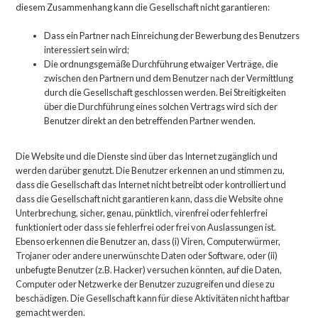
diesem Zusammenhang kann die Gesellschaft nicht garantieren:
Dass ein Partner nach Einreichung der Bewerbung des Benutzers
interessiert sein wird;
Die ordnungsgemäße Durchführung etwaiger Verträge, die
zwischen den Partnern und dem Benutzer nach der Vermittlung
durch die Gesellschaft geschlossen werden. Bei Streitigkeiten
über die Durchführung eines solchen Vertrags wird sich der
Benutzer direkt an den betreffenden Partner wenden.
Die Website und die Dienste sind über das Internet zugänglich und
werden darüber genutzt. Die Benutzer erkennen an und stimmen zu,
dass die Gesellschaft das Internet nicht betreibt oder kontrolliert und
dass die Gesellschaft nicht garantieren kann, dass die Website ohne
Unterbrechung, sicher, genau, pünktlich, virenfrei oder fehlerfrei
funktioniert oder dass sie fehlerfrei oder frei von Auslassungen ist.
Ebenso erkennen die Benutzer an, dass (i) Viren, Computerwürmer,
Trojaner oder andere unerwünschte Daten oder Software, oder (ii)
unbefugte Benutzer (z.B. Hacker) versuchen könnten, auf die Daten,
Computer oder Netzwerke der Benutzer zuzugreifen und diese zu
beschädigen. Die Gesellschaft kann für diese Aktivitäten nicht haftbar
gemacht werden.