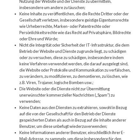
Nutzung der Website und der Dienste zu übermitteln,
insbesondere um andere zu täuschen;
Keine Inhalte zu veröffentlichen, die die Rechte Dritter oder der
Gesellschaft verletzen, insbesondere geistige Eigentumsrechte
wie Urheberrechte, Marken- oder Patentrechte oder
Persönlichkeitsrechte wie das Recht auf Privatsphäre, Bildrechte
oder Ehre und Würde;
Nicht die Integrität oder Sicherheit der IT-Infrastruktur, die dem
Betrieb der Website und Dienste zugrunde liegt, zu schädigen
oder zu versuchen, diese zu schädigen, insbesondere indem
keine Verfahren verwendet werden, die darauf ausgelegt sind,
die Website oder Protokolle und Kommunikation zu verfälschen,
zu verändern, zu modifizieren, zu demontieren, zu löschen, wie
z.B. Viren, Trojaner, logische Bomben usw.;
Die Website oder die Dienste nicht zur Übermittlung
unerwünschter kommerzieller Nachrichten („Spam“) zu
verwenden;
Keine Daten aus den Diensten zu extrahieren, sowohl in Bezug
auf die von der Gesellschaft für den Betrieb der Dienste
gespeicherten Daten als auch in Bezug auf die Inhalte anderer
Benutzer, um diese unbefugt wiederzuverwenden;
Keine Informationen anderer Benutzer, einschließlich ihrer E-
Mail-Adresse, zu sammeln, um diese insbesondere für den