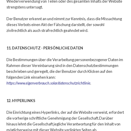
Wiederverwendung von Teilen oder des gesamten Inhalts der Website
strengstens untersagt.
Der Benutzer erkennt an und nimmt zur Kenntnis, dass die Missachtung
dieses Verbots einen Akt der Fälschung darstellt, der sowohl
zivilrechtlich als auch strafrechtlich geahndet wird.
11. DATENSCHUTZ - PERSÖNLICHE DATEN
Die Bestimmungen über die Verarbeitung personenbezogener Daten im
Rahmen dieser Vereinbarung sind in den Datenschutzbestimmungen
beschrieben und geregelt, die der Benutzer durch Klicken auf den
folgenden Link einsehen kann:
https://www.eigenverbrauch.solar/datenschutzrichtlinie
.
12. HYPERLINKS
Die Einrichtung eines Hyperlinks, der auf die Website verweist, erfordert
die vorherige schriftliche Genehmigung der Gesellschaft.Darüber
hinaus lehnt die Gesellschaft jegliche Verantwortung für den Inhalt von
möglicherweise mit dieser Website verlinkten Seiten ab.